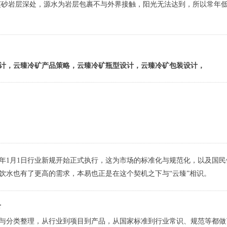
英砂岩层深处，源水为岩层包裹不与外界接触，阳光无法达到，所以常年低温(
计，云臻冷矿产品策略，云臻冷矿瓶型设计，云臻冷矿包装设计，
016年1月1日行业新规开始正式执行，这为市场的标准化与规范化，以及
饮水也有了更高的需求，本易也正是在这个契机之下与“云臻”相识。
下
与分类整理，从行业到项目到产品，从国家标准到行业常识、规范等都做